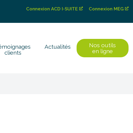
Connexion ACD I-SUITE
Connexion MEG
Nos outils
émoignages
Actualités
en ligne
clients