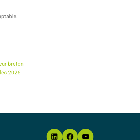
mptable.
eur breton
bles 2026