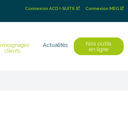
Connexion ACD I-SUITE
Connexion MEG
Nos outils
émoignages
Actualités
en ligne
clients