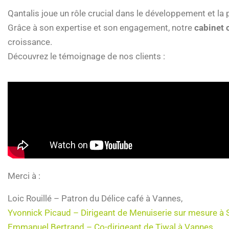
Qantalis joue un rôle crucial dans le développement et la
Grâce à son expertise et son engagement, notre
cabinet
croissance.
Découvrez le témoignage de nos clients :
Merci à :
Loic Rouillé – Patron du Délice café à Vannes,
Yvonnick Picaud – Dirigeant de Menuiserie sur mesure à 
Emmanuel Bertrand – Co-dirigeant de Tiwal à Vannes
,