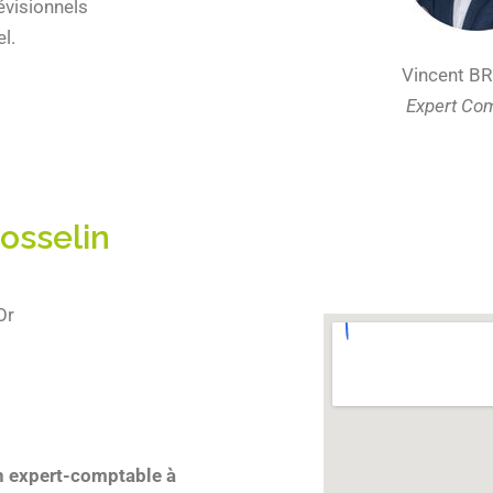
évisionnels
l.
Vincent B
Expert Co
osselin
Or
n expert-comptable à