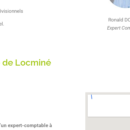
évisionnels
Ronald D
l.
Expert Co
e de Locminé
’un expert-comptable à