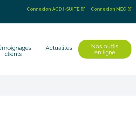
Connexion ACD I-SUITE
Connexion MEG
Nos outils
émoignages
Actualités
en ligne
clients