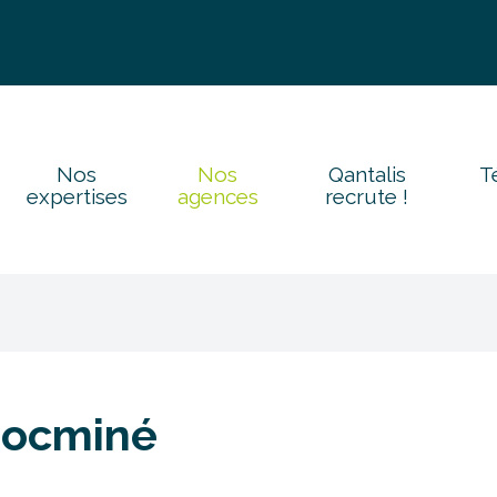
Nos
Nos
Qantalis
T
expertises
agences
recrute !
Locminé